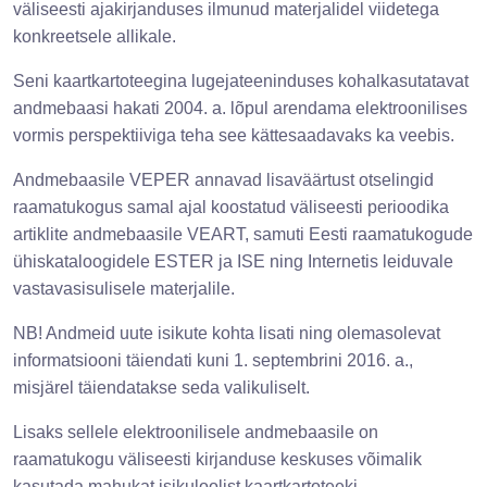
väliseesti ajakirjanduses ilmunud materjalidel viidetega
konkreetsele allikale.
Seni kaartkartoteegina lugejateeninduses kohalkasutatavat
andmebaasi hakati 2004. a. lõpul arendama elektroonilises
vormis perspektiiviga teha see kättesaadavaks ka veebis.
Andmebaasile VEPER annavad lisaväärtust otselingid
raamatukogus samal ajal koostatud väliseesti perioodika
artiklite andmebaasile VEART, samuti Eesti raamatukogude
ühiskataloogidele ESTER ja ISE ning Internetis leiduvale
vastavasisulisele materjalile.
NB! Andmeid uute isikute kohta lisati ning olemasolevat
informatsiooni täiendati kuni 1. septembrini 2016. a.,
misjärel täiendatakse seda valikuliselt.
Lisaks sellele elektroonilisele andmebaasile on
raamatukogu väliseesti kirjanduse keskuses võimalik
kasutada mahukat isikuloolist kaartkartoteeki.